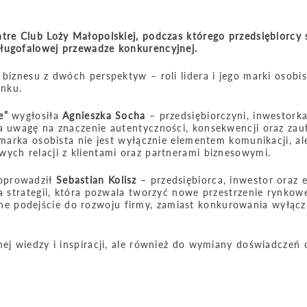
tre Club Loży Małopolskiej, podczas którego przedsiębiorcy 
długofalowej przewadze konkurencyjnej.
biznesu z dwóch perspektyw – roli lidera i jego marki osobis
ynku.
e”
wygłosiła
Agnieszka Socha
– przedsiębiorczyni, inwestorka
ła uwagę na znaczenie autentyczności, konsekwencji oraz zau
e marka osobista nie jest wyłącznie elementem komunikacji, a
ych relacji z klientami oraz partnerami biznesowymi.
poprowadził
Sebastian Kolisz
– przedsiębiorca, inwestor oraz 
a strategii, która pozwala tworzyć nowe przestrzenie rynkowe
e podejście do rozwoju firmy, zamiast konkurowania wyłącz
nej wiedzy i inspiracji, ale również do wymiany doświadczeń 