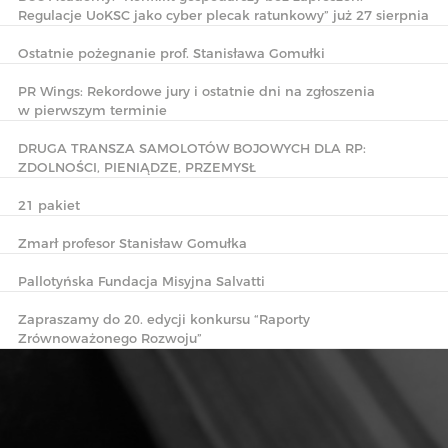
Regulacje UoKSC jako cyber plecak ratunkowy” już 27 sierpnia
Ostatnie pożegnanie prof. Stanisława Gomułki
PR Wings: Rekordowe jury i ostatnie dni na zgłoszenia
w pierwszym terminie
DRUGA TRANSZA SAMOLOTÓW BOJOWYCH DLA RP:
ZDOLNOŚCI, PIENIĄDZE, PRZEMYSŁ
21 pakiet
Zmarł profesor Stanisław Gomułka
Pallotyńska Fundacja Misyjna Salvatti
Zapraszamy do 20. edycji konkursu “Raporty
Zrównoważonego Rozwoju”