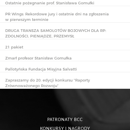
Ostatnie pożegnanie prof. Stanisława Gomułki
PR Wings: Rekordowe jury i ostatnie dni na zgłoszenia
w pierwszym terminie
DRUGA TRANSZA SAMOLOTÓW BOJOWYCH DLA RP:
ZDOLNOŚCI, PIENIĄDZE, PRZEMYSŁ
21 pakiet
Zmarł profesor Stanisław Gomułka
Pallotyńska Fundacja Misyjna Salvatti
Zapraszamy do 20. edycji konkursu “Raporty
Zrównoważonego Rozwoju”
PATRONATY BCC
KONKURSY I NAGRODY