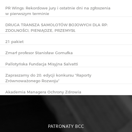
PR Wings: Rekordowe jury i ostatnie dni na zgłoszenia
w pierwszym terminie
DRUGA TRANSZA SAMOLOTÓW BOJOWYCH DLA RP:
ZDOLNOŚCI, PIENIĄDZE, PRZEMYSŁ
21 pakiet
Zmarł profesor Stanisław Gomułka
Pallotyńska Fundacja Misyjna Salvatti
Zapraszamy do 20. edycji konkursu “Raporty
Zrównoważonego Rozwoju”
Akademia Managera Ochrony Zdrowia
PATRONATY BCC