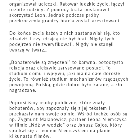
organizował ucieczki. Ratował ludzkie życie, łączył
rozbite rodziny. Z pomocy brata postanowił
skorzystać Leon. Jednak podczas próby
przekroczenia granicy bracia zostali aresztowani.
Do końca życia każdy z nich zastanawiał się, kto
zdradził. I czy zdrajcą nie był brat. Nigdy tych
podejrzeń nie zweryfikowali. Nigdy nie stanęli
twarzą w twarz…
„Bohaterowie są zmęczeni” to barwna, potoczysta
relacja oraz ciekawie zarysowane postaci. To
studium domu i wpływu, jaki ma na całe dorosłe
życie. To również studium mechanizmów rządzących
powojenną Polską, gdzie dobro było karane, a zło –
nagradzane.
Poprosiliśmy osoby publiczne, które znały
bohaterów, aby zapoznały się z jej tekstem i
przekazały nam swoje opinie. Wśród tychże osób są
np. Zygmunt Malanowicz, partner Leona Niemczyka
w filmie „Nóż w wodzie” oraz Janusz Gajos, który
spotkał się z Leonem Niemczykiem na planie
kilkunastu filmów.