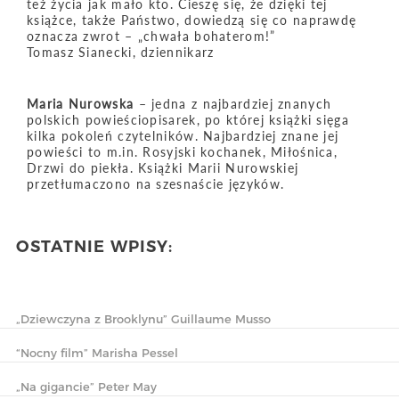
też życia jak mało kto. Cieszę się, że dzięki tej
książce, także Państwo, dowiedzą się co naprawdę
oznacza zwrot – „chwała bohaterom!”
Tomasz Sianecki, dziennikarz
Maria Nurowska
– jedna z najbardziej znanych
polskich powieściopisarek, po której książki sięga
kilka pokoleń czytelników. Najbardziej znane jej
powieści to m.in. Rosyjski kochanek, Miłośnica,
Drzwi do piekła. Książki Marii Nurowskiej
przetłumaczono na szesnaście języków.
OSTATNIE WPISY:
„Dziewczyna z Brooklynu” Guillaume Musso
“Nocny film” Marisha Pessel
„Na gigancie” Peter May