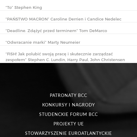
“To” Stephen King
“PAŃSTWO MACRON” Caroline Derrien i Candice Nedelec
“Deadline. Zdążyć przed terminem” Tom DeMarco
“Odwracanie marki” Marty Neumeier
“FISH! Jak polubić swoją pracę i skutecznie zarządzać
zespołem” Stephen C. Lundin, Harry Paul, John Christensen
PATRONATY BCC
KONKURSY I NAGRODY
STUDENCKIE FORUM BCC
PROJEKTY UE
STOWARZYSZENIE EUROATLANTYCKIE