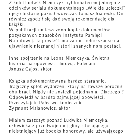
Z kolei Ludwik Niemczyk był bohaterem jednego z
odcinków serialu dokumentalnego „Wielkie ucieczki”
i jego historię poznał wówczas Tomasz Sianecki. On
również zgodził się dać swoją rekomendację dla
książki.
W publikacji umieszczono kopie dokumentów
pozyskanych z zasobów Instytutu Pamięci
Narodowej. Ta powieść ma zatem pełne szanse na
ujawnienie nieznanej historii znanych nam postaci.
Inne spojrzenie na Leona Niemczyka. Świetna
historia na opowieść filmową. Polecam
Janusz Gajos, aktor
Książka udokumentowana bardzo starannie.
Tragiczny splot wydarzeń, który na zawsze poróżnił
obu braci. Nigdy nie znaleźli pojednania. Dlaczego ?
Odpowiedź w bardzo zajmującej opowieści.
Przeczytajcie Państwo koniecznie.
Zygmunt Malanowicz, aktor
Miałem zaszczyt poznać Ludwika Niemczyka,
człowieka z przedwojennej gliny, stosującego
nieistniejący już kodeks honorowy, ale używającego