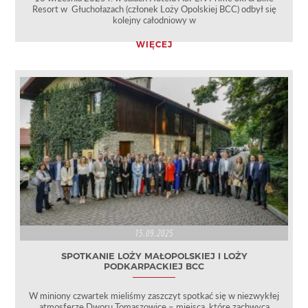
Resort w Głuchołazach (członek Loży Opolskiej BCC) odbył się
kolejny całodniowy w
WIĘCEJ
15.09.2025
SPOTKANIE LOŻY MAŁOPOLSKIEJ I LOŻY
PODKARPACKIEJ BCC
W miniony czwartek mieliśmy zaszczyt spotkać się w niezwykłej
atmosferze Dworu Tomaszowice – miejsca, które zachwyca