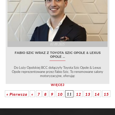
03.09.2025
FABIO SZIC WRAZ Z TOYOTA SZIC OPOLE & LEXUS
OPOLE ...
Do Loży Opolskiej BCC dołączyły Toyota Szic Opole & Lexus
Opole reprezentowane przez Fabio Szic. To renomowane salony
motoryzacyjne, oferując
WIĘCEJ
11
« Pierwsza
«
7
8
9
10
12
13
14
15