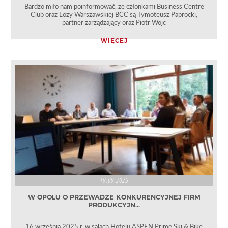
Bardzo miło nam poinformować, że członkami Business Centre
Club oraz Loży Warszawskiej BCC są Tymoteusz Paprocki,
partner zarządzający oraz Piotr Wojc
WIĘCEJ
19.09.2025
W OPOLU O PRZEWADZE KONKURENCYJNEJ FIRM
PRODUKCYJN...
16 września 2025 r. w salach Hotelu ASPEN Prime Ski & Bike