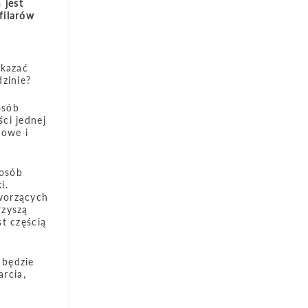
 jest
filarów
m
ekazać
dzinie?
osób
ci jednej
kowe i
 osób
i.
tworzących
rzyszą
t częścią
 będzie
rcia,