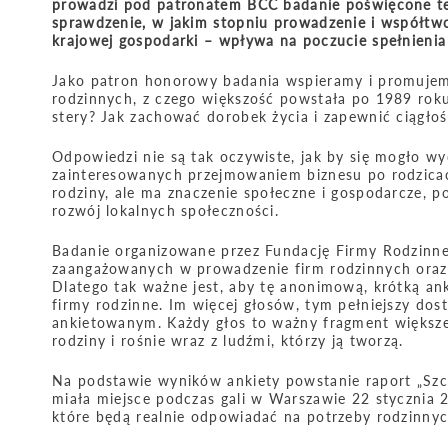
prowadzi pod patronatem BCC badanie poświęcone tem
sprawdzenie, w jakim stopniu prowadzenie i współtwo
krajowej gospodarki – wpływa na poczucie spełnieni
Jako patron honorowy badania wspieramy i promujemy
rodzinnych, z czego większość powstała po 1989 roku.
stery? Jak zachować dorobek życia i zapewnić ciągłoś
Odpowiedzi nie są tak oczywiste, jak by się mogło w
zainteresowanych przejmowaniem biznesu po rodzicach 
rodziny, ale ma znaczenie społeczne i gospodarcze, p
rozwój lokalnych społeczności.
Badanie organizowane przez Fundację Firmy Rodzinn
zaangażowanych w prowadzenie firm rodzinnych oraz ko
Dlatego tak ważne jest, aby tę anonimową, krótką an
firmy rodzinne. Im więcej głosów, tym pełniejszy do
ankietowanym. Każdy głos to ważny fragment większej 
rodziny i rośnie wraz z ludźmi, którzy ją tworzą.
Na podstawie wyników ankiety powstanie raport „Szcz
miała miejsce podczas gali w Warszawie 22 stycznia
które będą realnie odpowiadać na potrzeby rodzinny