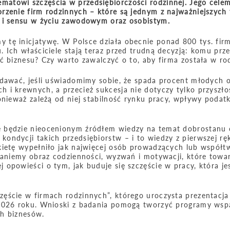
atowi szczęścia w przedsiębiorczości rodzinnej. Jego celem
rzenie firm rodzinnych – które są jednym z najważniejszych 
a i sensu w życiu zawodowym oraz osobistym.
 tę inicjatywę. W Polsce działa obecnie ponad 800 tys. fir
 Ich właściciele stają teraz przed trudną decyzją: komu prz
ć biznesu? Czy warto zawalczyć o to, aby firma została w ro
ydawać, jeśli uświadomimy sobie, że spada procent młodych 
i krewnych, a przecież sukcesja nie dotyczy tylko przyszłoś
onieważ zależą od niej stabilność rynku pracy, wpływy podat
e będzie nieocenionym źródłem wiedzy na temat dobrostanu
ndycji takich przedsiębiorstw – i to wiedzy z pierwszej ręk
kietę wypełniło jak najwięcej osób prowadzących lub współ
staniemy obraz codzienności, wyzwań i motywacji, które towa
opowieści o tym, jak buduje się szczęście w pracy, która jes
ęście w firmach rodzinnych”, którego uroczysta prezentacja
 2026 roku. Wnioski z badania pomogą tworzyć programy wspa
ch biznesów.