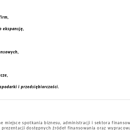
firm,
b ekspansję,
nansowych,
cze,
podarki i przedsiębiorczości.
miejsce spotkania biznesu, administracji i sektora finanso
, prezentacji dostępnych źródeł finansowania oraz wypracow