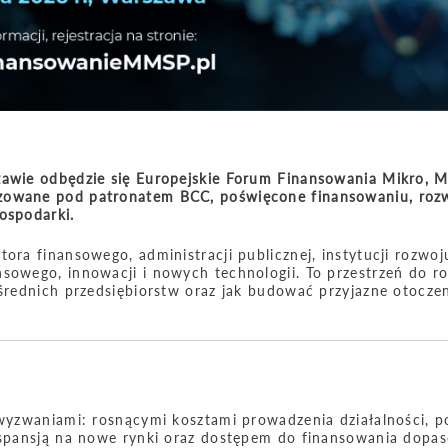
zawie odbędzie się Europejskie Forum Finansowania Mikro, M
izowane pod patronatem BCC, poświęcone finansowaniu, rozw
ospodarki.
ora finansowego, administracji publicznej, instytucji rozwoj
nsowego, innowacji i nowych technologii. To przestrzeń do 
 średnich przedsiębiorstw oraz jak budować przyjazne otoczen
 wyzwaniami: rosnącymi kosztami prowadzenia działalności, p
ekspansją na nowe rynki oraz dostępem do finansowania dop