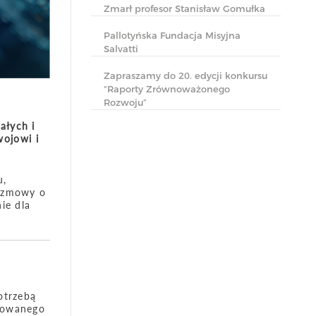
Zmarł profesor Stanisław Gomułka
Pallotyńska Fundacja Misyjna
Salvatti
Zapraszamy do 20. edycji konkursu
“Raporty Zrównoważonego
Rozwoju”
ałych i
ojowi i
u,
rozmowy o
ie dla
otrzebą
asowanego