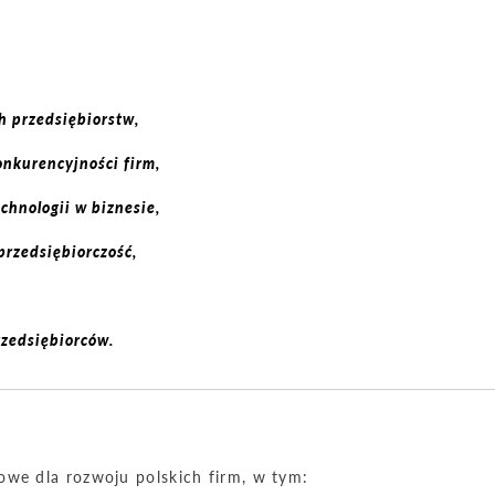
h przedsiębiorstw,
onkurencyjności firm,
echnologii w biznesie,
przedsiębiorczość,
rzedsiębiorców.
owe dla rozwoju polskich firm, w tym: