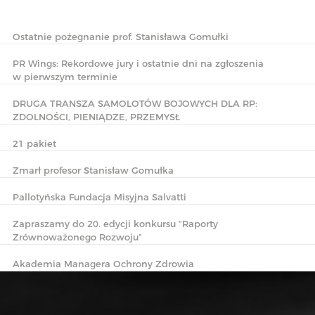
Ostatnie pożegnanie prof. Stanisława Gomułki
PR Wings: Rekordowe jury i ostatnie dni na zgłoszenia
w pierwszym terminie
DRUGA TRANSZA SAMOLOTÓW BOJOWYCH DLA RP:
ZDOLNOŚCI, PIENIĄDZE, PRZEMYSŁ
21 pakiet
Zmarł profesor Stanisław Gomułka
Pallotyńska Fundacja Misyjna Salvatti
Zapraszamy do 20. edycji konkursu “Raporty
Zrównoważonego Rozwoju”
Akademia Managera Ochrony Zdrowia