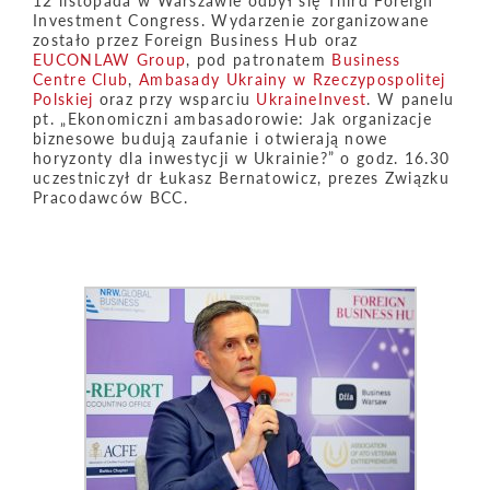
12 listopada w Warszawie odbył się Third Foreign
Investment Congress. Wydarzenie zorganizowane
zostało przez Foreign Business Hub oraz
EUCONLAW Group
, pod patronatem
Business
Centre Club
,
Ambasady Ukrainy w Rzeczypospolitej
Polskiej
oraz przy wsparciu
UkraineInvest
. W panelu
pt. „Ekonomiczni ambasadorowie: Jak organizacje
biznesowe budują zaufanie i otwierają nowe
horyzonty dla inwestycji w Ukrainie?” o godz. 16.30
uczestniczył dr Łukasz Bernatowicz, prezes Związku
Pracodawców BCC.