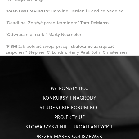
“PAŃSTWO MACRON” Caroline Derrien i Candice Nedelec
“Deadline. Zdążyć przed terminem” Tom DeMarco
“Odwracanie marki” Marty Neumeier
“FISH! Jak polubić swoją pracę i skutecznie zarządzać
zespołem” Stephen C. Lundin, Harry Paul, John Christensen
PATRONATY BCC
KONKURSY I NAGRODY
STUDENCKIE FORUM BCC
PROJEKTY UE
STOWARZYSZENIE EUROATLANTYCKIE
PREZES MAREK GOLISZEWSKI