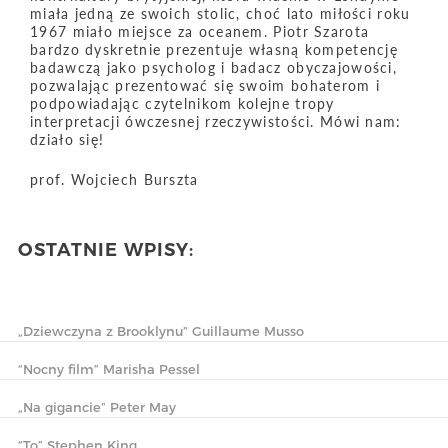
miała jedną ze swoich stolic, choć lato miłości roku
1967 miało miejsce za oceanem. Piotr Szarota
bardzo dyskretnie prezentuje własną kompetencję
badawczą jako psycholog i badacz obyczajowości,
pozwalając prezentować się swoim bohaterom i
podpowiadając czytelnikom kolejne tropy
interpretacji ówczesnej rzeczywistości. Mówi nam:
działo się!
prof. Wojciech Burszta
OSTATNIE WPISY:
„Dziewczyna z Brooklynu” Guillaume Musso
“Nocny film” Marisha Pessel
„Na gigancie” Peter May
“To” Stephen King