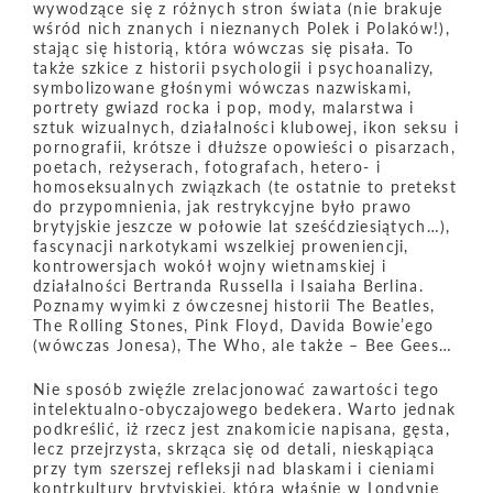
wywodzące się z różnych stron świata (nie brakuje
wśród nich znanych i nieznanych Polek i Polaków!),
stając się historią, która wówczas się pisała. To
także szkice z historii psychologii i psychoanalizy,
symbolizowane głośnymi wówczas nazwiskami,
portrety gwiazd rocka i pop, mody, malarstwa i
sztuk wizualnych, działalności klubowej, ikon seksu i
pornografii, krótsze i dłuższe opowieści o pisarzach,
poetach, reżyserach, fotografach, hetero- i
homoseksualnych związkach (te ostatnie to pretekst
do przypomnienia, jak restrykcyjne było prawo
brytyjskie jeszcze w połowie lat sześćdziesiątych…),
fascynacji narkotykami wszelkiej proweniencji,
kontrowersjach wokół wojny wietnamskiej i
działalności Bertranda Russella i Isaiaha Berlina.
Poznamy wyimki z ówczesnej historii The Beatles,
The Rolling Stones, Pink Floyd, Davida Bowie’ego
(wówczas Jonesa), The Who, ale także – Bee Gees…
Nie sposób zwięźle zrelacjonować zawartości tego
intelektualno-obyczajowego bedekera. Warto jednak
podkreślić, iż rzecz jest znakomicie napisana, gęsta,
lecz przejrzysta, skrząca się od detali, nieskąpiąca
przy tym szerszej refleksji nad blaskami i cieniami
kontrkultury brytyjskiej, która właśnie w Londynie