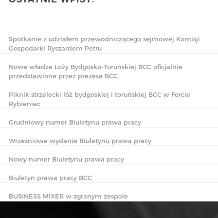
Spotkanie z udziałem przewodniczącego sejmowej Komisji
Gospodarki Ryszardem Petru
Nowe władze Loży Bydgosko-Toruńskiej BCC oficjalnie
przedstawione przez prezesa BCC
Piknik strzelecki lóż bydgoskiej i toruńskiej BCC w Forcie
Rybieniec
Grudniowy numer Biuletynu prawa pracy
Wrześniowe wydanie Biuletynu prawa pracy
Nowy numer Biuletynu prawa pracy
Biuletyn prawa pracy BCC
BUSINESS MIXER w zgranym zespole