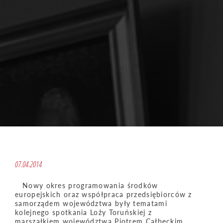
07.04.2014
Nowy okres programowania środków
europejskich oraz współpraca przedsiębiorców z
samorządem województwa były tematami
kolejnego spotkania Loży Toruńskiej z
marszałkiem województwa Piotrem Całbeckim