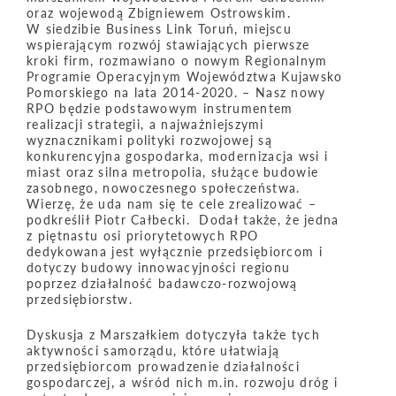
oraz wojewodą Zbigniewem Ostrowskim.
W siedzibie Business Link Toruń, miejscu
wspierającym rozwój stawiających pierwsze
kroki firm, rozmawiano o nowym Regionalnym
Programie Operacyjnym Województwa Kujawsko
Pomorskiego na lata 2014-2020. – Nasz nowy
RPO będzie podstawowym instrumentem
realizacji strategii, a najważniejszymi
wyznacznikami polityki rozwojowej są
konkurencyjna gospodarka, modernizacja wsi i
miast oraz silna metropolia, służące budowie
zasobnego, nowoczesnego społeczeństwa.
Wierzę, że uda nam się te cele zrealizować –
podkreślił Piotr Całbecki. Dodał także, że jedna
z piętnastu osi priorytetowych RPO
dedykowana jest wyłącznie przedsiębiorcom i
dotyczy budowy innowacyjności regionu
poprzez działalność badawczo-rozwojową
przedsiębiorstw.
Dyskusja z Marszałkiem dotyczyła także tych
aktywności samorządu, które ułatwiają
przedsiębiorcom prowadzenie działalności
gospodarczej, a wśród nich m.in. rozwoju dróg i