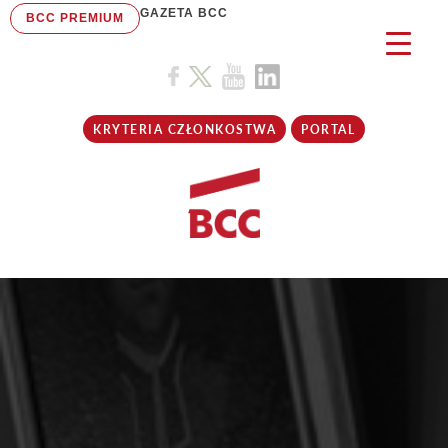
GAZETA BCC
BCC PREMIUM
KRYTERIA CZŁONKOSTWA
PORTAL
LOŻA TORUŃSKA O RPO