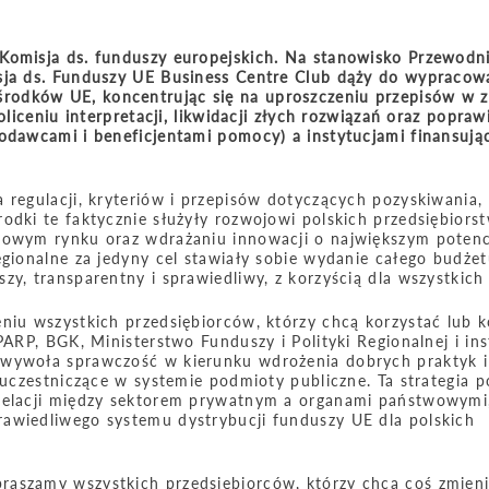
 Komisja ds. funduszy europejskich. Na stanowisko Przewodn
sja ds. Funduszy UE Business Centre Club dąży do wypracowa
odków UE, koncentrując się na uproszczeniu przepisów w z
liceniu interpretacji, likwidacji złych rozwiązań oraz poprawi
odawcami i beneficjentami pomocy) a instytucjami finansują
 regulacji, kryteriów i przepisów dotyczących pozyskiwania,
odki te faktycznie służyły rozwojowi polskich przedsiębiorst
towym rynku oraz wdrażaniu innowacji o największym potenc
egionalne za jedyny cel stawiały sobie wydanie całego budżet
y, transparentny i sprawiedliwy, z korzyścią dla wszystkich 
niu wszystkich przedsiębiorców, którzy chcą korzystać lub k
PARP, BGK, Ministerstwo Funduszy i Polityki Regionalnej i ins
 wywoła sprawczość w kierunku wdrożenia dobrych praktyk i
 uczestniczące w systemie podmioty publiczne. Ta strategia p
 relacji między sektorem prywatnym a organami państwowymi
rawiedliwego systemu dystrybucji funduszy UE dla polskich
raszamy wszystkich przedsiębiorców, którzy chcą coś zmien