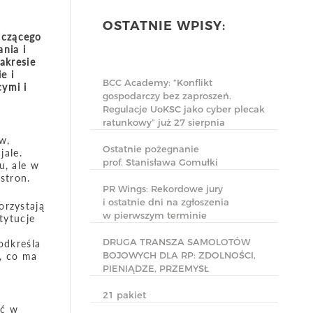
OSTATNIE WPISY:
iczącego
nia i
akresie
e i
BCC Academy: “Konflikt
cymi i
gospodarczy bez zaproszeń.
Regulacje UoKSC jako cyber plecak
ratunkowy” już 27 sierpnia
w,
Ostatnie pożegnanie
jale.
prof. Stanisława Gomułki
u, ale w
stron.
PR Wings: Rekordowe jury
i ostatnie dni na zgłoszenia
orzystają
w pierwszym terminie
tytucje
DRUGA TRANSZA SAMOLOTÓW
odkreśla
BOJOWYCH DLA RP: ZDOLNOŚCI,
, co ma
PIENIĄDZE, PRZEMYSŁ
21 pakiet
ić w