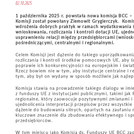
02.10.2025
1 października 2025 r. powstała nowa komisja BCC –
Komisji został powołany Ziemowit Grygierczyk. Komi
wdrożenia dobrych praktyk w ramach wydatkowania śr
wnioskowania, rozliczania i kontroli dotacji UE, ujedno
usprawnieniu relacji między przedsiębiorcami (wniosk
pośredniczącymi, centralnymi i regionalnymi.
Celem Komisji jest dążenie do takiego uporządkowania
rozliczania i kontroli środków pomocowych UE, aby śr
poprawie ich konkurencyjności na europejskim i świa
Rzecz bowiem nie w tym, aby instytucje centralne i r
tym, aby był on wydany w sposób możliwie jak najlepsz
Komisja stawia na prowadzenie takiego dialogu w imie
z funduszy UE z instytucjami publicznymi, takimi jak 
regionalne, który zaowocuje pozytywnymi zmianami i
ujednolicenia interpretacji przepisów przez wszystkie
dążenie do budowania silnych, opartych na zaufaniu
kluczowe znaczenie dla zbudowania efektywnego i sp
przedsiębiorców.
W tym miejscu jako Komisja ds. Funduszy UE BCC zap