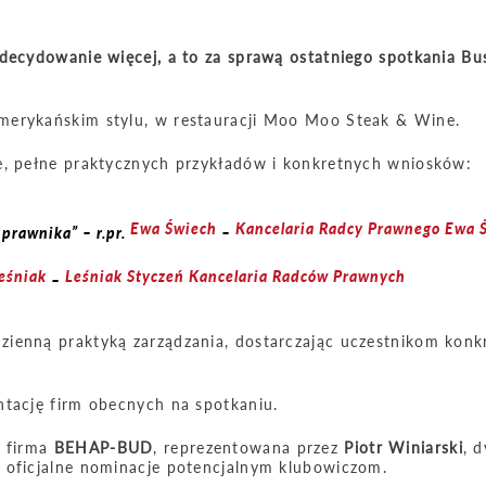
zdecydowanie więcej, a to za sprawą ostatniego spotkania Bu
merykańskim stylu, w restauracji Moo Moo Steak & Wine.
je, pełne praktycznych przykładów i konkretnych wniosków:
Ewa Świech
Kancelaria Radcy Prawnego Ewa 
prawnika” – r.pr.
–
eśniak
Leśniak Styczeń Kancelaria Radców Prawnych
–
zienną praktyką zarządzania, dostarczając uczestnikom konk
ntację firm obecnych na spotkaniu.
– firma
BEHAP-BUD
, reprezentowana przez
Piotr Winiarski
, 
 oficjalne nominacje potencjalnym klubowiczom.