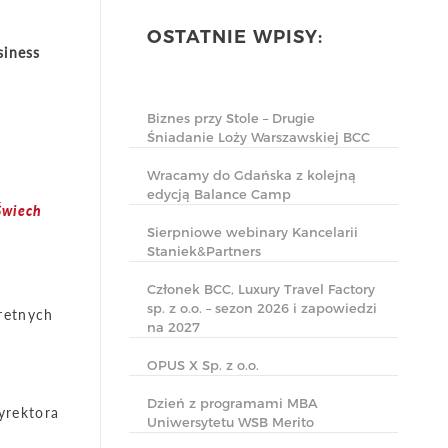
OSTATNIE WPISY:
siness
Biznes przy Stole – Drugie
Śniadanie Loży Warszawskiej BCC
Wracamy do Gdańska z kolejną
edycją Balance Camp
Świech
Sierpniowe webinary Kancelarii
Staniek&Partners
Członek BCC, Luxury Travel Factory
sp. z o.o. – sezon 2026 i zapowiedzi
retnych
na 2027
OPUS X Sp. z o.o.
Dzień z programami MBA
dyrektora
Uniwersytetu WSB Merito