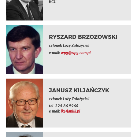
BCC
RYSZARD BRZOZOWSKI
członek Loży Założycieli
e-mail:
wpg@wpg.com.pl
JANUSZ KILJAŃCZYK
członek Loży Założycieli
tel.
224 86 9966
e-mail:
jk@jankil.pl