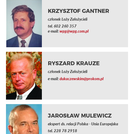
KRZYSZTOF GANTNER
członek Loży Założycieli
tel.
602 260 357
e-mail:
wpg@wpg.com.pl
RYSZARD KRAUZE
członek Loży Założycieli
e-mail:
dukaczewskim@prokom.pl
JAROSŁAW MULEWICZ
ekspert ds. relacji Polska - Unia Europejska
tel.
228 78 2918