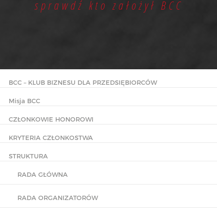
sprawdź kto założył BCC
BCC – KLUB BIZNESU DLA PRZEDSIĘBIORCÓW
Misja BCC
CZŁONKOWIE HONOROWI
KRYTERIA CZŁONKOSTWA
STRUKTURA
RADA GŁÓWNA
RADA ORGANIZATORÓW