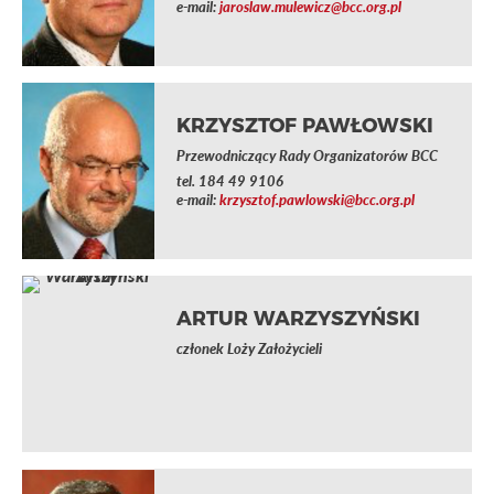
e-mail:
jaroslaw.mulewicz@bcc.org.pl
KRZYSZTOF PAWŁOWSKI
Przewodniczący Rady Organizatorów BCC
tel.
184 49 9106
e-mail:
krzysztof.pawlowski@bcc.org.pl
ARTUR WARZYSZYŃSKI
członek Loży Założycieli