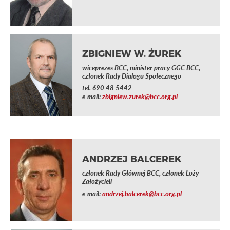
ZBIGNIEW W. ŻUREK
wiceprezes BCC, minister pracy GGC BCC,
członek Rady Dialogu Społecznego
tel.
690 48 5442
e-mail:
zbigniew.zurek@bcc.org.pl
ANDRZEJ BALCEREK
członek Rady Głównej BCC, członek Loży
Założycieli
e-mail:
andrzej.balcerek@bcc.org.pl