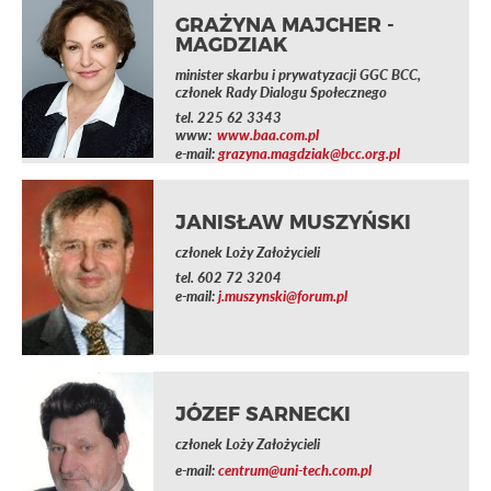
GRAŻYNA MAJCHER -
MAGDZIAK
minister skarbu i prywatyzacji GGC BCC,
członek Rady Dialogu Społecznego
tel.
225 62 3343
www:
www.baa.com.pl
e-mail:
grazyna.magdziak@bcc.org.pl
JANISŁAW MUSZYŃSKI
członek Loży Założycieli
tel.
602 72 3204
e-mail:
j.muszynski@forum.pl
JÓZEF SARNECKI
członek Loży Założycieli
e-mail:
centrum@uni-tech.com.pl