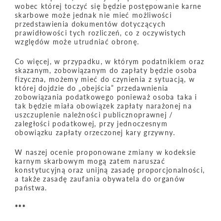
wobec której toczyć się będzie postępowanie karne
skarbowe może jednak nie mieć możliwości
przedstawienia dokumentów dotyczących
prawidłowości tych rozliczeń, co z oczywistych
względów może utrudniać obronę.
Co więcej, w przypadku, w którym podatnikiem oraz
skazanym, zobowiązanym do zapłaty będzie osoba
fizyczna, możemy mieć do czynienia z sytuacją, w
której dojdzie do „obejścia” przedawnienia
zobowiązania podatkowego ponieważ osoba taka i
tak będzie miała obowiązek zapłaty narażonej na
uszczuplenie należności publicznoprawnej /
zaległości podatkowej, przy jednoczesnym
obowiązku zapłaty orzeczonej kary grzywny.
W naszej ocenie proponowane zmiany w kodeksie
karnym skarbowym mogą zatem naruszać
konstytucyjną oraz unijną zasadę proporcjonalności,
a także zasadę zaufania obywatela do organów
państwa.
***