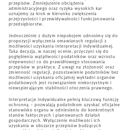
przepisów. Zmniejszenie obciążenia
administracyjnego oraz ryzyka wysokich kar
uznajemy za krok w kierunku zwiększenia
przejrzystości i przewidywalności funkcjonowania
przedsiębiorstw.
Jednocześnie z dużym niepokojem odnosimy się do
propozycji wyłączenia omawianych regulacji z
możliwości uzyskania interpretacji indywidualnej.
Taka decyzja, w naszej ocenie, przyczyni się do
pogłębienia wątpliwości podatników oraz wzrostu
niepewności co do prawidłowego stosowania
przepisów w praktyce. Z uwagi na złożoność oraz
zmienność regulacji, pozostawienie podatników bez
możliwości uzyskania oficjalnej wykładni organów
podatkowych jest rozwiązaniem niekorzystnym i
niewspierającym stabilności otoczenia prawnego.
Interpretacje indywidualne pełnią kluczową funkcję
ochronną – pozwalają podatnikom uzyskać oficjalne
stanowisko organu w odniesieniu do konkretnych
stanów faktycznych i planowanych działań
gospodarczych. Wyłączenie możliwości ich
uzyskania w obszarze przepisów budzących