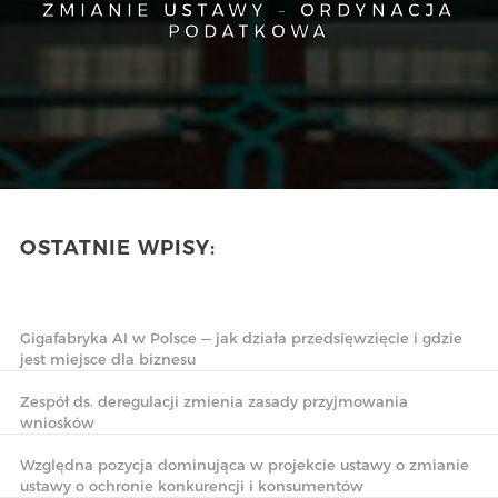
ZMIANIE USTAWY – ORDYNACJA
PODATKOWA
OSTATNIE WPISY:
Gigafabryka AI w Polsce — jak działa przedsięwzięcie i gdzie
jest miejsce dla biznesu
Zespół ds. deregulacji zmienia zasady przyjmowania
wniosków
Względna pozycja dominująca w projekcie ustawy o zmianie
ustawy o ochronie konkurencji i konsumentów