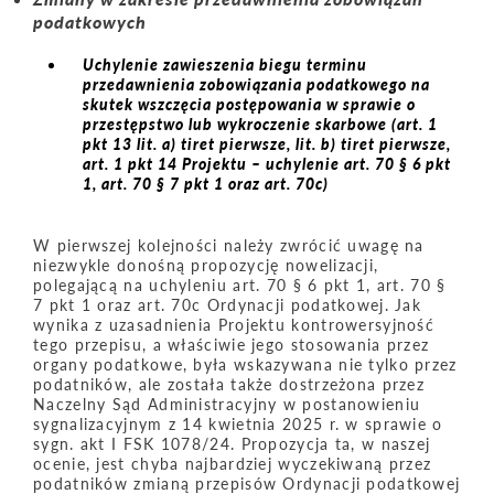
podatkowych
Uchylenie zawieszenia biegu terminu
przedawnienia zobowiązania podatkowego na
skutek wszczęcia postępowania w sprawie o
przestępstwo lub wykroczenie skarbowe (art. 1
pkt 13 lit. a) tiret pierwsze, lit. b) tiret pierwsze,
art. 1 pkt 14 Projektu – uchylenie art. 70 § 6 pkt
1, art. 70 § 7 pkt 1 oraz art. 70c)
W pierwszej kolejności należy zwrócić uwagę na
niezwykle donośną propozycję nowelizacji,
polegającą na uchyleniu art. 70 § 6 pkt 1, art. 70 §
7 pkt 1 oraz art. 70c Ordynacji podatkowej. Jak
wynika z uzasadnienia Projektu kontrowersyjność
tego przepisu, a właściwie jego stosowania przez
organy podatkowe, była wskazywana nie tylko przez
podatników, ale została także dostrzeżona przez
Naczelny Sąd Administracyjny w postanowieniu
sygnalizacyjnym z 14 kwietnia 2025 r. w sprawie o
sygn. akt I FSK 1078/24. Propozycja ta, w naszej
ocenie, jest chyba najbardziej wyczekiwaną przez
podatników zmianą przepisów Ordynacji podatkowej