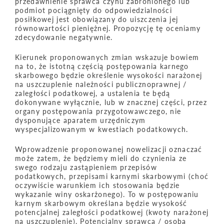
przedawnienie sprawca czynu zabronionego lub
podmiot pociągnięty do odpowiedzialności
posiłkowej jest obowiązany do uiszczenia jej
równowartości pieniężnej. Propozycję tę oceniamy
zdecydowanie negatywnie.
Kierunek proponowanych zmian wskazuje bowiem
na to, że istotną częścią postępowania karnego
skarbowego będzie określenie wysokości narażonej
na uszczuplenie należności publicznoprawnej /
zaległości podatkowej, a ustalenia te będą
dokonywane wyłącznie, lub w znacznej części, przez
organy postępowania przygotowawczego, nie
dysponujące aparatem urzędniczym
wyspecjalizowanym w kwestiach podatkowych.
Wprowadzenie proponowanej nowelizacji oznaczać
może zatem, że będziemy mieli do czynienia ze
swego rodzaju zastąpieniem przepisów
podatkowych, przepisami karnymi skarbowymi (choć
oczywiście warunkiem ich stosowania będzie
wykazanie winy oskarżonego). To w postępowaniu
karnym skarbowym określana będzie wysokość
potencjalnej zaległości podatkowej (kwoty narażonej
na uszczuplenie). Potencjalny sprawca / osoba