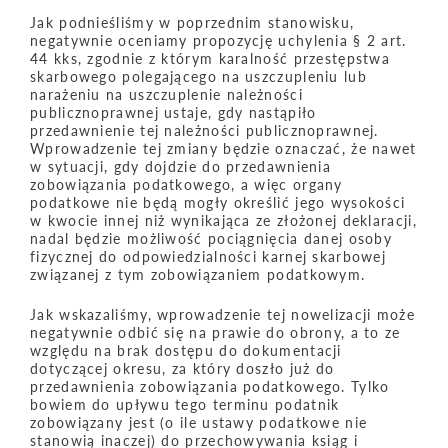
Jak podnieśliśmy w poprzednim stanowisku,
negatywnie oceniamy propozycję uchylenia § 2 art.
44 kks, zgodnie z którym karalność przestępstwa
skarbowego polegającego na uszczupleniu lub
narażeniu na uszczuplenie należności
publicznoprawnej ustaje, gdy nastąpiło
przedawnienie tej należności publicznoprawnej.
Wprowadzenie tej zmiany będzie oznaczać, że nawet
w sytuacji, gdy dojdzie do przedawnienia
zobowiązania podatkowego, a więc organy
podatkowe nie będą mogły określić jego wysokości
w kwocie innej niż wynikająca ze złożonej deklaracji,
nadal będzie możliwość pociągnięcia danej osoby
fizycznej do odpowiedzialności karnej skarbowej
związanej z tym zobowiązaniem podatkowym.
Jak wskazaliśmy, wprowadzenie tej nowelizacji może
negatywnie odbić się na prawie do obrony, a to ze
względu na brak dostępu do dokumentacji
dotyczącej okresu, za który doszło już do
przedawnienia zobowiązania podatkowego. Tylko
bowiem do upływu tego terminu podatnik
zobowiązany jest (o ile ustawy podatkowe nie
stanowią inaczej) do przechowywania ksiąg i