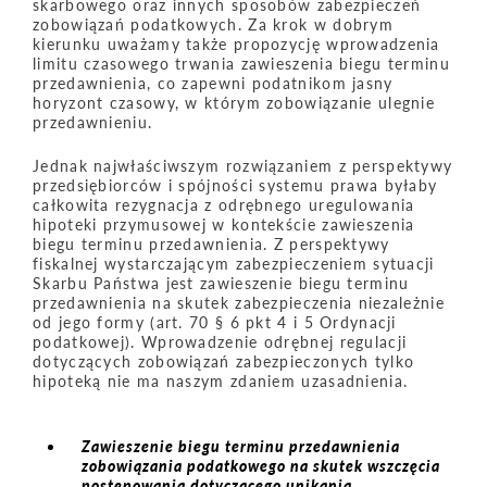
skarbowego oraz innych sposobów zabezpieczeń
zobowiązań podatkowych. Za krok w dobrym
kierunku uważamy także propozycję wprowadzenia
limitu czasowego trwania zawieszenia biegu terminu
przedawnienia, co zapewni podatnikom jasny
horyzont czasowy, w którym zobowiązanie ulegnie
przedawnieniu.
Jednak najwłaściwszym rozwiązaniem z perspektywy
przedsiębiorców i spójności systemu prawa byłaby
całkowita rezygnacja z odrębnego uregulowania
hipoteki przymusowej w kontekście zawieszenia
biegu terminu przedawnienia. Z perspektywy
fiskalnej wystarczającym zabezpieczeniem sytuacji
Skarbu Państwa jest zawieszenie biegu terminu
przedawnienia na skutek zabezpieczenia niezależnie
od jego formy (art. 70 § 6 pkt 4 i 5 Ordynacji
podatkowej). Wprowadzenie odrębnej regulacji
dotyczących zobowiązań zabezpieczonych tylko
hipoteką nie ma naszym zdaniem uzasadnienia.
Zawieszenie biegu terminu przedawnienia
zobowiązania podatkowego na skutek wszczęcia
postępowania dotyczącego unikania