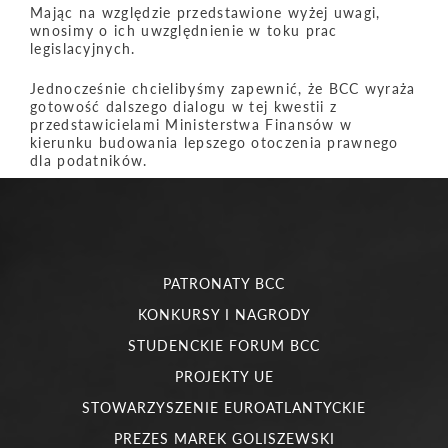
Mając na względzie przedstawione wyżej uwagi,
wnosimy o ich uwzględnienie w toku prac
legislacyjnych.
Jednocześnie chcielibyśmy zapewnić, że BCC wyraża
gotowość dalszego dialogu w tej kwestii z
przedstawicielami Ministerstwa Finansów w
kierunku budowania lepszego otoczenia prawnego
dla podatników.
PATRONATY BCC
KONKURSY I NAGRODY
STUDENCKIE FORUM BCC
PROJEKTY UE
STOWARZYSZENIE EUROATLANTYCKIE
PREZES MAREK GOLISZEWSKI