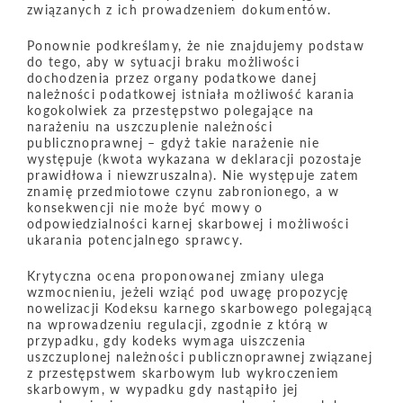
związanych z ich prowadzeniem dokumentów.
Ponownie podkreślamy, że nie znajdujemy podstaw
do tego, aby w sytuacji braku możliwości
dochodzenia przez organy podatkowe danej
należności podatkowej istniała możliwość karania
kogokolwiek za przestępstwo polegające na
narażeniu na uszczuplenie należności
publicznoprawnej – gdyż takie narażenie nie
występuje (kwota wykazana w deklaracji pozostaje
prawidłowa i niewzruszalna). Nie występuje zatem
znamię przedmiotowe czynu zabronionego, a w
konsekwencji nie może być mowy o
odpowiedzialności karnej skarbowej i możliwości
ukarania potencjalnego sprawcy.
Krytyczna ocena proponowanej zmiany ulega
wzmocnieniu, jeżeli wziąć pod uwagę propozycję
nowelizacji Kodeksu karnego skarbowego polegającą
na wprowadzeniu regulacji, zgodnie z którą w
przypadku, gdy kodeks wymaga uiszczenia
uszczuplonej należności publicznoprawnej związanej
z przestępstwem skarbowym lub wykroczeniem
skarbowym, w wypadku gdy nastąpiło jej