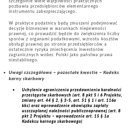
szczególnie wiele wątpliwości praktycznych
pozbawia przedsiębiorców elementarnego
instrumentu zabezpieczającego.
W praktyce podatnicy będą zmuszeni podejmować
decyzje biznesowe w warunkach niepewności
prawnej, co prowadzić będzie do zwiększenia liczby
sporów z organami podatkowymi, wzrostu kosztów
obsługi prawnej po stronie przedsiębiorców a
ostatecznie ryzyka zniechęcenia inwestorów
zagranicznych wobec Polski jako państwa prawa
niestabilnego.
Uwagi szczegółowe – pozostałe kwestie – Kodeks
karny skarbowy
Uchylenie ograniczenia przedawnienia karalności
przestępstw skarbowych (art. 8 pkt 5 i 6 Projektu,
zmiany art. 44 § 2, § 3-5, art. 51 § 1 i art. 116a
kks) oraz wprowadzenie obowiązku zapłaty
uszczuplonej należności publicznoprawnej (art. 8
pkt 2 Projektu – wprowadzenie art. 15 § 1a
Kodeksu karnego skarbowego)