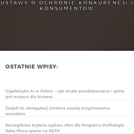
USTAWY O OCHRONIE KONKURENCJI I
KONSUMENTÓW
OSTATNIE WPISY:
Gigafabryka AI w Polsce — jak działa przedsięwzięcie i gdzie
jest miejsce dla biznesu
Zespół ds. deregulacji zmienia zasady przyjmowania
wniosków
Szczegółowe kryteria wyboru ofert dla Programu Profilaktyki
Raka Płuca oparte na NDTK