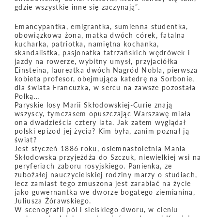
gdzie wszystkie inne się zaczynają”.
Emancypantka, emigrantka, sumienna studentka,
obowiązkowa żona, matka dwóch córek, fatalna
kucharka, patriotka, namiętna kochanka,
skandalistka, pasjonatka tatrzańskich wędrówek i
jazdy na rowerze, wybitny umysł, przyjaciółka
Einsteina, laureatka dwóch Nagród Nobla, pierwsza
kobieta profesor, obejmująca katedrę na Sorbonie,
dla świata Francuzka, w sercu na zawsze pozostała
Polką…
Paryskie losy Marii Skłodowskiej-Curie znają
wszyscy, tymczasem opuszczając Warszawę miała
ona dwadzieścia cztery lata. Jak zatem wyglądał
polski epizod jej życia? Kim była, zanim poznał ją
świat?
Jest styczeń 1886 roku, osiemnastoletnia Mania
Skłodowska przyjeżdża do Szczuk, niewielkiej wsi na
peryferiach zaboru rosyjskiego. Panienka, ze
zubożałej nauczycielskiej rodziny marzy o studiach,
lecz zamiast tego zmuszona jest zarabiać na życie
jako guwernantka we dworze bogatego ziemianina,
Juliusza Żórawskiego.
W scenografii pól i sielskiego dworu, w cieniu