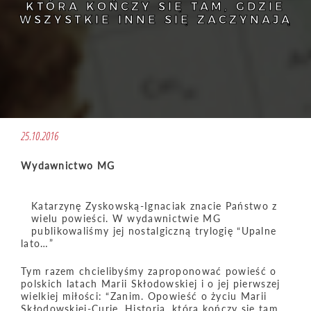
KTÓRA KOŃCZY SIĘ TAM, GDZIE
WSZYSTKIE INNE SIĘ ZACZYNAJĄ
25.10.2016
Wydawnictwo MG
Katarzynę Zyskowską-Ignaciak znacie Państwo z
wielu powieści. W wydawnictwie MG
publikowaliśmy jej nostalgiczną trylogię “Upalne
lato…”
Tym razem chcielibyśmy zaproponować powieść o
polskich latach Marii Skłodowskiej i o jej pierwszej
wielkiej miłości: “Zanim. Opowieść o życiu Marii
Skłodowskiej-Curie. Historia, która kończy się tam,