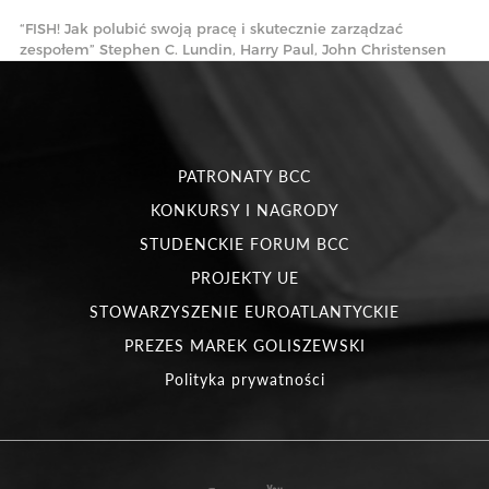
“FISH! Jak polubić swoją pracę i skutecznie zarządzać
zespołem” Stephen C. Lundin, Harry Paul, John Christensen
PATRONATY BCC
KONKURSY I NAGRODY
STUDENCKIE FORUM BCC
PROJEKTY UE
STOWARZYSZENIE EUROATLANTYCKIE
PREZES MAREK GOLISZEWSKI
Polityka prywatności