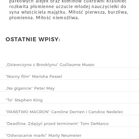
parkowych alejek oraz kominów cukrowni Krasiniec
rozkwita płomienne uczucie młodej nauczycielki do
syna właściciela majątku. Miłość pierwsza, burzliwa,
płomienna. Miłość niemożliwa.
OSTATNIE WPISY:
„Dziewczyna z Brooklynu” Guillaume Musso
“Nocny film” Marisha Pessel
„Na gigancie” Peter May
“To” Stephen King
“PAŃSTWO MACRON” Caroline Derrien i Candice Nedelec
“Deadline. Zdążyć przed terminem” Tom DeMarco
“Odwracanie marki” Marty Neumeier