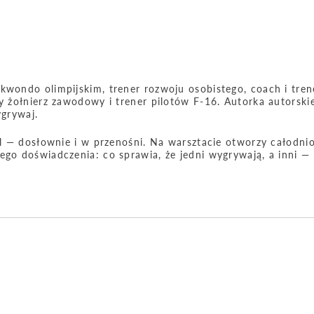
kwondo olimpijskim, trener rozwoju osobistego, coach i tren
ły żołnierz zawodowy i trener pilotów F-16. Autorka autorski
grywaj.
cel — dosłownie i w przenośni. Na warsztacie otworzy całodni
nego doświadczenia: co sprawia, że jedni wygrywają, a inni 