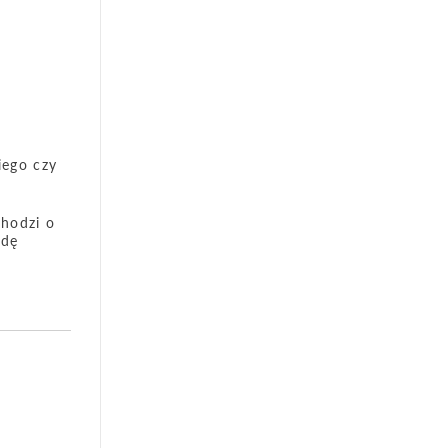
iego czy
chodzi o
wdę