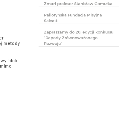
Zmarł profesor Stanisław Gomułka
Pallotyńska Fundacja Misyjna
Salvatti
Zapraszamy do 20. edycji konkursu
er
“Raporty Zrównoważonego
ej metody
Rozwoju”
owy blok
— mimo