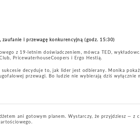
, zaufanie i przewagę konkurencyjną (godz. 15:30)
esowego z 19-letnim doświadczeniem, mówca TED, wykładowc
Club, PricewaterhouseCoopers i Ergo Hestią.
sukcesie decyduje to, jak lider jest odbierany. Monika pokaż
ugofalowej przewagi. Bo ludzie nie wybierają dziś wyłącznie 
udżetem ani gotowym planem. Wystarczy, że przyjdziesz — z c
wartościowego.