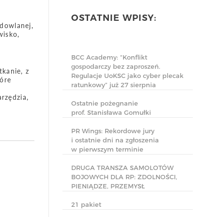
OSTATNIE WPISY:
udowlanej,
wisko,
BCC Academy: “Konflikt
gospodarczy bez zaproszeń.
kanie, z
Regulacje UoKSC jako cyber plecak
tóre
ratunkowy” już 27 sierpnia
rzędzia,
Ostatnie pożegnanie
prof. Stanisława Gomułki
PR Wings: Rekordowe jury
i ostatnie dni na zgłoszenia
w pierwszym terminie
DRUGA TRANSZA SAMOLOTÓW
BOJOWYCH DLA RP: ZDOLNOŚCI,
PIENIĄDZE, PRZEMYSŁ
21 pakiet