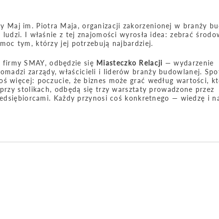
y Maj im. Piotra Maja, organizacji zakorzenionej w branży b
ludzi. I właśnie z tej znajomości wyrosła idea: zebrać środo
oc tym, którzy jej potrzebują najbardziej.
e firmy SMAY, odbędzie się
Miasteczko Relacji
— wydarzenie
adzi zarządy, właścicieli i liderów branży budowlanej. Spot
ś więcej: poczucie, że biznes może grać według wartości, k
 przy stolikach, odbędą się trzy warsztaty prowadzone przez
zedsiębiorcami. Każdy przynosi coś konkretnego — wiedzę i na