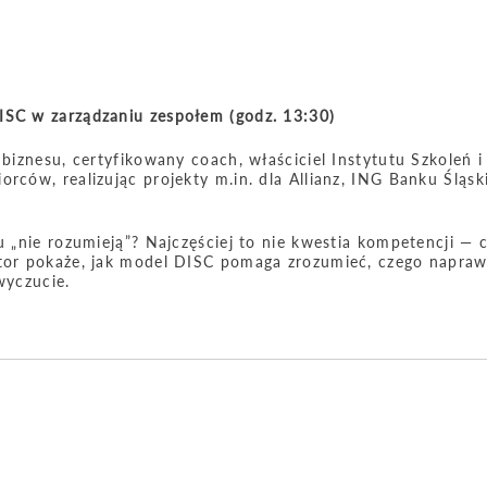
ISC w zarządzaniu zespołem (godz. 13:30)
 biznesu, certyfikowany coach, właściciel Instytutu Szkoleń i
rców, realizując projekty m.in. dla Allianz, ING Banku Śląsk
u „nie rozumieją”? Najczęściej to nie kwestia kompetencji — 
iktor pokaże, jak model DISC pomaga zrozumieć, czego napra
wyczucie.