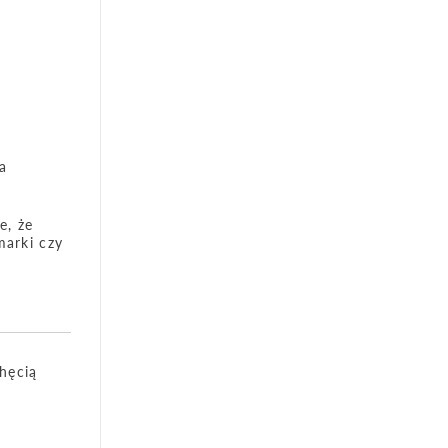
a
e, że
marki czy
hęcią