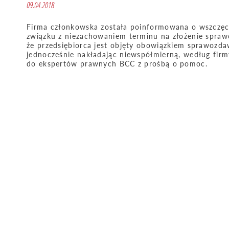
09.04.2018
Firma członkowska została poinformowana o wszczęci
związku z niezachowaniem terminu na złożenie spra
że przedsiębiorca jest objęty obowiązkiem sprawozd
jednocześnie nakładając niewspółmierną, według firmy,
do ekspertów prawnych BCC z prośbą o pomoc.