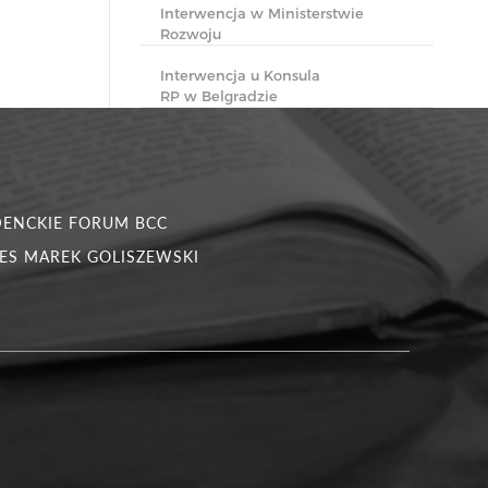
Interwencja w Ministerstwie
Rozwoju
Interwencja u Konsula
RP w Belgradzie
DENCKIE FORUM BCC
ES MAREK GOLISZEWSKI