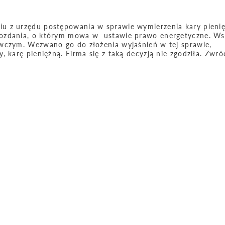
u z urzędu postępowania w sprawie wymierzenia kary pieni
wozdania, o którym mowa w ustawie prawo energetyczne. Ws
awczym. Wezwano go do złożenia wyjaśnień w tej sprawie,
 karę pieniężną. Firma się z taką decyzją nie zgodziła. Zwróc