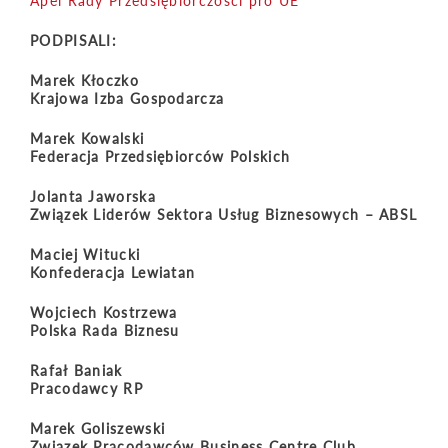
Apel Rady Przedsiębiorczości pro UE
PODPISALI:
Marek Kłoczko
Krajowa Izba Gospodarcza
Marek Kowalski
Federacja Przedsiębiorców Polskich
Jolanta Jaworska
Związek Liderów Sektora Usług Biznesowych – ABSL
Maciej Witucki
Konfederacja Lewiatan
Wojciech Kostrzewa
Polska Rada Biznesu
Rafał Baniak
Pracodawcy RP
Marek Goliszewski
Związek Pracodawców Business Centre Club