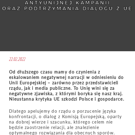
ANTYUNIJNEJ KAMPANII
ORAZ PODTRZYMANIA DIALOGU Z UE
22.02.2022
Od dłuższego czasu mamy do czynienia z
eskalowaniem negatywnej narracji w odniesieniu do
Unii Europejskiej – zarówno przez przedstawicieli
rządu, jak i media publiczne. To Unię wini się za
negatywne zjawiska, z którymi boryka się nasz kraj.
Nieustanna krytyka UE szkodzi Polsce i gospodarce.
Dlatego apelujemy do rządu o porzucenie języka
konfrontacji, o dialog z Komisją Europejską, oparty
na dobrej wierze i szacunku, którego celem nie
będzie zaostrzenie relacji, ale znalezienie
optymalnego rozwiązania dla obecnych sporów.