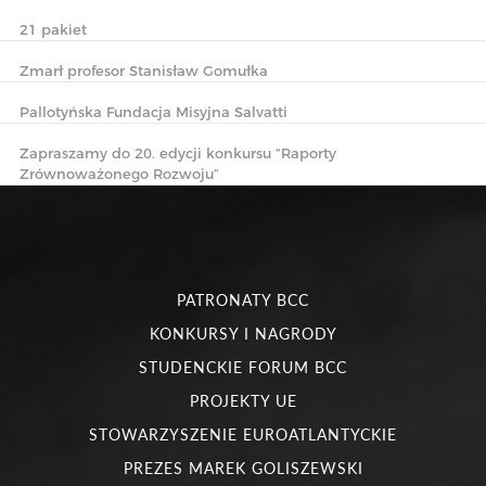
21 pakiet
Zmarł profesor Stanisław Gomułka
Pallotyńska Fundacja Misyjna Salvatti
Zapraszamy do 20. edycji konkursu “Raporty
Zrównoważonego Rozwoju”
PATRONATY BCC
KONKURSY I NAGRODY
STUDENCKIE FORUM BCC
PROJEKTY UE
STOWARZYSZENIE EUROATLANTYCKIE
PREZES MAREK GOLISZEWSKI