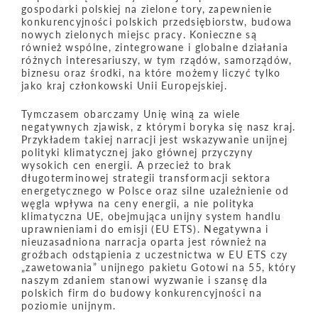
gospodarki polskiej na zielone tory, zapewnienie
konkurencyjności polskich przedsiębiorstw, budowa
nowych zielonych miejsc pracy. Konieczne są
również wspólne, zintegrowane i globalne działania
różnych interesariuszy, w tym rządów, samorządów,
biznesu oraz środki, na które możemy liczyć tylko
jako kraj członkowski Unii Europejskiej.
Tymczasem obarczamy Unię winą za wiele
negatywnych zjawisk, z którymi boryka się nasz kraj.
Przykładem takiej narracji jest wskazywanie unijnej
polityki klimatycznej jako głównej przyczyny
wysokich cen energii. A przecież to brak
długoterminowej strategii transformacji sektora
energetycznego w Polsce oraz silne uzależnienie od
węgla wpływa na ceny energii, a nie polityka
klimatyczna UE, obejmująca unijny system handlu
uprawnieniami do emisji (EU ETS). Negatywna i
nieuzasadniona narracja oparta jest również na
groźbach odstąpienia z uczestnictwa w EU ETS czy
„zawetowania” unijnego pakietu Gotowi na 55, który
naszym zdaniem stanowi wyzwanie i szansę dla
polskich firm do budowy konkurencyjności na
poziomie unijnym.