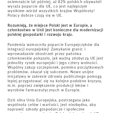
osiemnaście lat później, aż 82% polskich obywateli
wyraża poparcie dla UE, co jest najlepszym
wynikiem wśród wszystkich krajów Wspólnoty!
Polacy dobrze czują się w UE.
Rozumieją, że miejsce Polski jest w Europie, a
członkostwo w Unii jest konieczne dla modernizacji
polskiej gospodarki i rozwoju kraju.
Pandemia wzmocniła poparcie Europejczyków dla
integracji europejskiej! Zamykanie granic i
wprowadzanie obostrzeń przez państwa
członkowskie pokazało, jak ważną zdobyczą UE jest
jednolity rynek europejski i jego cztery wolności.
Wspólny zakup szczepionek, pomimo początkowych
problemów, okazał się sukcesem. Nowe unijne
inicjatywy w zakresie zdrowia publicznego pomogą
lepiej przygotować się na kolejne podobne kryzysy,
m.in. poprzez zwiększenie produkcji leków i
wyrobów farmaceutycznych w Europie.
Dziś silna Unia Europejska, postrzegana jako
wspólnota celów i wartości, jest niezbędna, aby
naprawić szkody gospodarcze i społeczne