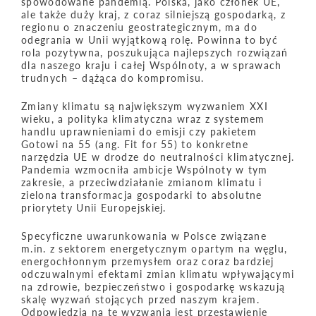
spowodowane pandemią. Polska, jako członek UE,
ale także duży kraj, z coraz silniejszą gospodarką, z
regionu o znaczeniu geostrategicznym, ma do
odegrania w Unii wyjątkową rolę. Powinna to być
rola pozytywna, poszukująca najlepszych rozwiązań
dla naszego kraju i całej Wspólnoty, a w sprawach
trudnych – dążąca do kompromisu.
Zmiany klimatu są największym wyzwaniem XXI
wieku, a polityka klimatyczna wraz z systemem
handlu uprawnieniami do emisji czy pakietem
Gotowi na 55 (ang. Fit for 55) to konkretne
narzędzia UE w drodze do neutralności klimatycznej.
Pandemia wzmocniła ambicje Wspólnoty w tym
zakresie, a przeciwdziałanie zmianom klimatu i
zielona transformacja gospodarki to absolutne
priorytety Unii Europejskiej.
Specyficzne uwarunkowania w Polsce związane
m.in. z sektorem energetycznym opartym na węglu,
energochłonnym przemysłem oraz coraz bardziej
odczuwalnymi efektami zmian klimatu wpływającymi
na zdrowie, bezpieczeństwo i gospodarkę wskazują
skalę wyzwań stojących przed naszym krajem.
Odpowiedzią na te wyzwania jest przestawienie