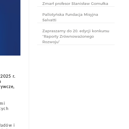
Zmarł profesor Stanisław Gomułka
Pallotyńska Fundacja Misyjna
Salvatti
Zapraszamy do 20. edycji konkursu
“Raporty Zrównoważonego
Rozwoju”
2025 r.
h
żywcze,
ami
ących
ładów i