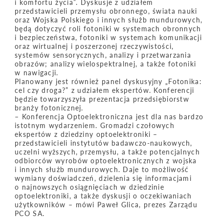
i komfortu życia”. Dyskusje z udziałem
przedstawicieli przemysłu obronnego, świata nauki
oraz Wojska Polskiego i innych służb mundurowych,
będą dotyczyć roli fotoniki w systemach obronnych
i bezpieczeństwa, fotoniki w systemach komunikacji
oraz wirtualnej i poszerzonej rzeczywistości,
systemów sensorycznych, analizy i przetwarzania
obrazów; analizy wielospektralnej, a także fotoniki
w nawigacji.
Planowany jest również panel dyskusyjny „Fotonika:
cel czy droga?” z udziałem ekspertów. Konferencji
będzie towarzyszyła prezentacja przedsiębiorstw
branży fotonicznej.
– Konferencja Optoelektroniczna jest dla nas bardzo
istotnym wydarzeniem. Gromadzi czołowych
ekspertów z dziedziny optoelektroniki –
przedstawicieli instytutów badawczo-naukowych,
uczelni wyższych, przemysłu, a także potencjalnych
odbiorców wyrobów optoelektronicznych z wojska
i innych służb mundurowych. Daje to możliwość
wymiany doświadczeń, dzielenia się informacjami
o najnowszych osiągnięciach w dziedzinie
optoelektroniki, a także dyskusji o oczekiwaniach
użytkowników – mówi Paweł Glica, prezes Zarządu
PCO SA.