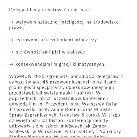
Delegaci będą debatować m.in. nad:
→
wpływem sztucznej inteligencji na środowisko i
prawo,
→
cyfrowymi uzależnieniami młodzieży,
→
nierównościami płci w polityce,
→
konsekwencjami migracji klimatycznych.
WawMUN 2025 zgromadzi ponad 350 delegatów z
całego świata, 45 przewodniczących oraz liczne
grono gości specjalnych, opiekunów delegacji i
przedstawicieli świata nauki i polityki. W
poprzednich latach uczestników konferencji
odwiedzili m.in. Prezydent
m.st
. Warszawy Rafał
Trzaskowski, prof. Adam Bodnar oraz Minister
Spraw Zagranicznych Radosław Sikorski. W ciągu
dziewiętnastu lat historii konferencji debaty
odbywały się w takich miejscach jak Zamek
Królewski w Warszawie, Pałac Kultury i Nauki czy
Stadion Narodowy. W tym roku uczestnicy