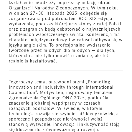
kształcenie młodzieży poprzez symulację obrad
Organizacji Narodów Zjednoczonych. W tym roku,
w dniach 27–30 listopada 2025, odbędzie się
zorganizowana pod patronatem BCC XIX edycja
wydarzenia, podczas której uczestnicy z całej Polski
oraz z zagranicy będą debatować o najważniejszych
problemach współczesnego świata. Konferencja ma
charakter międzynarodowy i w całości odbywa się w
języku angielskim. To profesjonalne wydarzenie
tworzone przez młodych dla młodych — dla tych,
którzy chcą nie tylko mówić o zmianie, ale też
realnie ją kształtować.
Tegoroczny temat przewodni brzmi „Promoting
Innovation and Inclusivity through International
Cooperation”. Motyw ten, inspirowany tematem
Zgromadzenia Ogólnego ONZ 2025, podkreśla
znaczenie globalnej współpracy w czasach
rosnących podziałów. W świecie, w którym
technologia rozwija się szybciej niż kiedykolwiek, a
społeczne i gospodarcze nierówności wciąż
stanowią wyzwanie, innowacja i inkluzywność stają
się kluczem do zrównoważonego rozwoju.