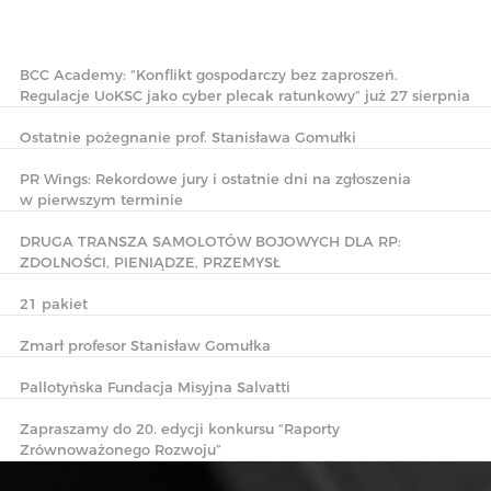
BCC Academy: “Konflikt gospodarczy bez zaproszeń.
Regulacje UoKSC jako cyber plecak ratunkowy” już 27 sierpnia
Ostatnie pożegnanie prof. Stanisława Gomułki
PR Wings: Rekordowe jury i ostatnie dni na zgłoszenia
w pierwszym terminie
DRUGA TRANSZA SAMOLOTÓW BOJOWYCH DLA RP:
ZDOLNOŚCI, PIENIĄDZE, PRZEMYSŁ
21 pakiet
Zmarł profesor Stanisław Gomułka
Pallotyńska Fundacja Misyjna Salvatti
Zapraszamy do 20. edycji konkursu “Raporty
Zrównoważonego Rozwoju”