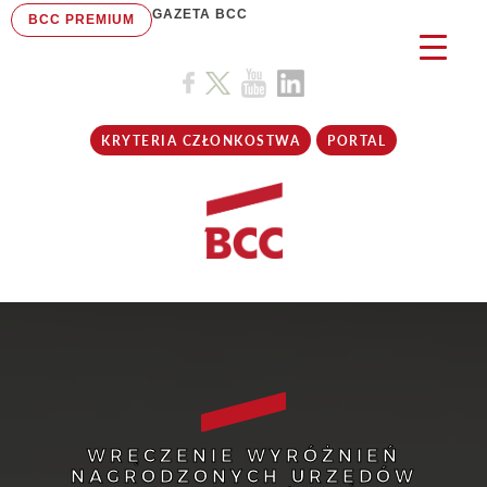
GAZETA BCC
BCC PREMIUM
KRYTERIA CZŁONKOSTWA
PORTAL
WRĘCZENIE WYRÓŻNIEŃ
NAGRODZONYCH URZĘDÓW