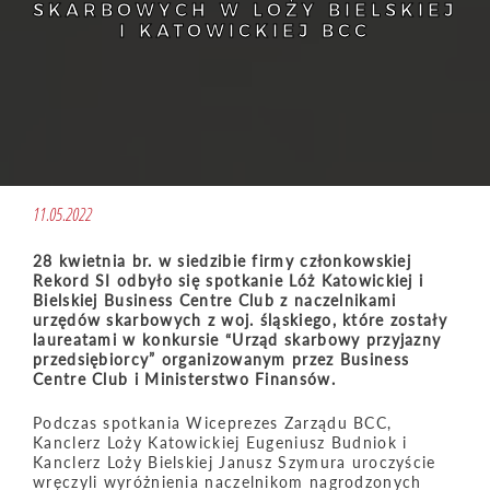
SKARBOWYCH W LOŻY BIELSKIEJ
I KATOWICKIEJ BCC
11.05.2022
28 kwietnia br. w siedzibie firmy członkowskiej
Rekord SI odbyło się spotkanie Lóż Katowickiej i
Bielskiej Business Centre Club z naczelnikami
urzędów skarbowych z woj. śląskiego, które zostały
laureatami w konkursie “Urząd skarbowy przyjazny
przedsiębiorcy” organizowanym przez Business
Centre Club i Ministerstwo Finansów.
Podczas spotkania Wiceprezes Zarządu BCC,
Kanclerz Loży Katowickiej Eugeniusz Budniok i
Kanclerz Loży Bielskiej Janusz Szymura uroczyście
wręczyli wyróżnienia naczelnikom nagrodzonych