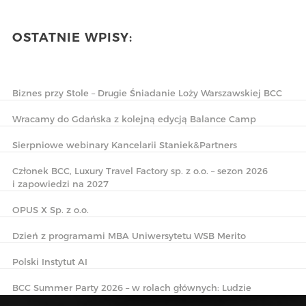
OSTATNIE WPISY:
Biznes przy Stole – Drugie Śniadanie Loży Warszawskiej BCC
Wracamy do Gdańska z kolejną edycją Balance Camp
Sierpniowe webinary Kancelarii Staniek&Partners
Członek BCC, Luxury Travel Factory sp. z o.o. – sezon 2026
i zapowiedzi na 2027
OPUS X Sp. z o.o.
Dzień z programami MBA Uniwersytetu WSB Merito
Polski Instytut AI
BCC Summer Party 2026 – w rolach głównych: Ludzie