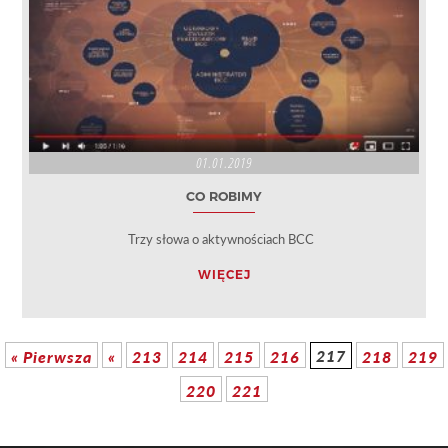
01.01.2019
CO ROBIMY
Trzy słowa o aktywnościach BCC
WIĘCEJ
217
« Pierwsza
«
213
214
215
216
218
219
220
221