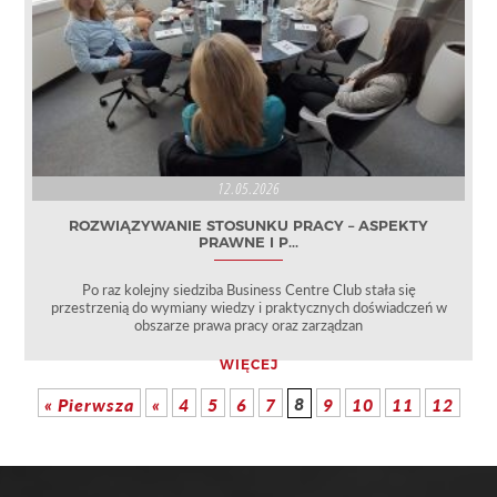
12.05.2026
ROZWIĄZYWANIE STOSUNKU PRACY – ASPEKTY
PRAWNE I P...
Po raz kolejny siedziba Business Centre Club stała się
przestrzenią do wymiany wiedzy i praktycznych doświadczeń w
obszarze prawa pracy oraz zarządzan
WIĘCEJ
8
« Pierwsza
«
4
5
6
7
9
10
11
12