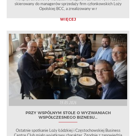
skierowany do managerów sprzedaży firm członkowskich Loży
Opolskiej BCC, a zrealizowany w r
WIĘCEJ
19.05.2026
PRZY WSPÓLNYM STOLE O WYZWANIACH
WSPÓŁCZESNEGO BIZNESU...
Ostatnie spotkanie Loży Łódzkiej i Częstochowskiej Business
Centre Club miało wyjątkowy charakter. Zgodnie z zapowiedzią