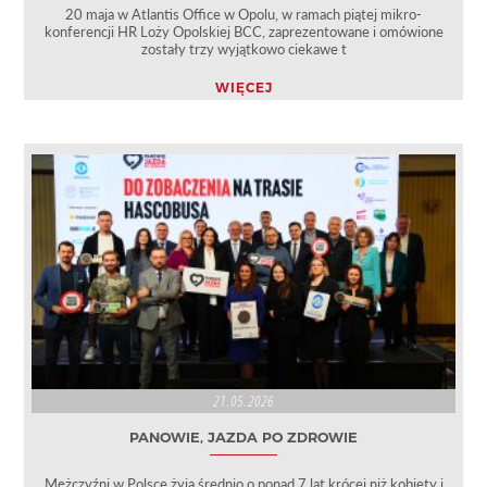
20 maja w Atlantis Office w Opolu, w ramach piątej mikro-
konferencji HR Loży Opolskiej BCC, zaprezentowane i omówione
zostały trzy wyjątkowo ciekawe t
WIĘCEJ
21.05.2026
PANOWIE, JAZDA PO ZDROWIE
Mężczyźni w Polsce żyją średnio o ponad 7 lat krócej niż kobiety i