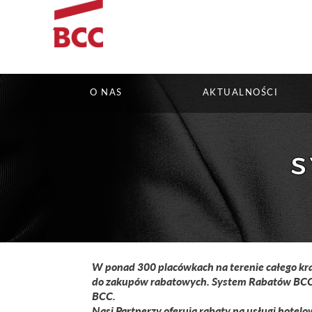
O NAS
AKTUALNOŚCI
S
W ponad
300 placówkach
na terenie całego kr
do zakupów rabatowych. System Rabatów BCC t
BCC.
Nasi Partnerzy oferują rabaty na
usługi hotelo