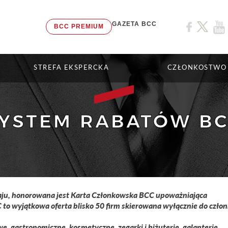
GAZETA BCC
BCC PREMIUM
STREFA EKSPERCKA
CZŁONKOSTWO
YSTEM RABATÓW B
aju, honorowana jest
Karta Członkowska BCC
upoważniająca
o wyjątkowa oferta blisko 50 firm skierowana wyłącznie do czło
we, gastronomiczne, kosmetyczne, zegarki i biżuterię, galanterię