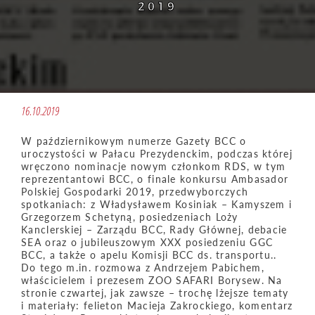
2019
16.10.2019
W październikowym numerze Gazety BCC o
uroczystości w Pałacu Prezydenckim, podczas której
wręczono nominacje nowym członkom RDS, w tym
reprezentantowi BCC, o finale konkursu Ambasador
Polskiej Gospodarki 2019, przedwyborczych
spotkaniach: z Władysławem Kosiniak – Kamyszem i
Grzegorzem Schetyną, posiedzeniach Loży
Kanclerskiej – Zarządu BCC, Rady Głównej, debacie
SEA oraz o jubileuszowym XXX posiedzeniu GGC
BCC, a także o apelu Komisji BCC ds. transportu..
Do tego m.in. rozmowa z Andrzejem Pabichem,
właścicielem i prezesem ZOO SAFARI Borysew. Na
stronie czwartej, jak zawsze – trochę lżejsze tematy
i materiały: felieton Macieja Zakrockiego, komentarz