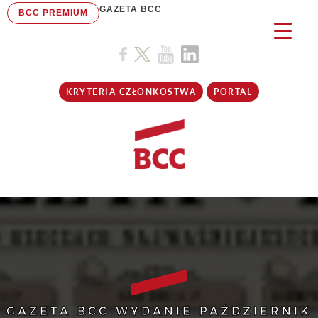
GAZETA BCC
BCC PREMIUM
KRYTERIA CZŁONKOSTWA
PORTAL
GAZETA BCC WYDANIE PAŹDZIERNIK