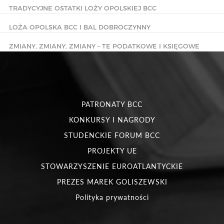
TRADYCYJNE OSTATKI LOŻY OPOLSKIEJ BCC
LOŻA OPOLSKA BCC I BAL DOBROCZYNNY
ZMIANY, ZMIANY, ZMIANY – TE PODATKOWE I KSIĘGOWE
PATRONATY BCC
KONKURSY I NAGRODY
STUDENCKIE FORUM BCC
PROJEKTY UE
STOWARZYSZENIE EUROATLANTYCKIE
PREZES MAREK GOLISZEWSKI
Polityka prywatności