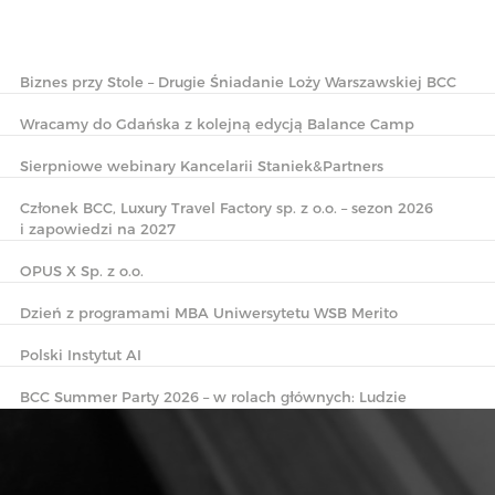
Biznes przy Stole – Drugie Śniadanie Loży Warszawskiej BCC
Wracamy do Gdańska z kolejną edycją Balance Camp
Sierpniowe webinary Kancelarii Staniek&Partners
Członek BCC, Luxury Travel Factory sp. z o.o. – sezon 2026
i zapowiedzi na 2027
OPUS X Sp. z o.o.
Dzień z programami MBA Uniwersytetu WSB Merito
Polski Instytut AI
BCC Summer Party 2026 – w rolach głównych: Ludzie