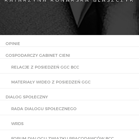
KATARZYNA KONARSKA-BŁASZCZYK
OPINIE
GOSPODARCZY GABINET CIENI
RELACJE Z POSIEDZEŃ GGC BCC
MATERIAŁY WIDEO Z POSIEDZEŃ GGC
DIALOG SPOŁECZNY
RADA DIALOGU SPOŁECZNEGO
WRDS
FORUM DIALOGU ZWIĄZKU PRACODAWCÓW BCC