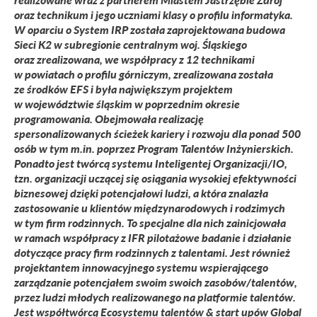
oraz technikum i jego uczniami klasy o profilu informatyka.
W oparciu o System IRP została zaprojektowana budowa
Sieci K2 w subregionie centralnym woj. Śląskiego
oraz zrealizowana, we współpracy z 12 technikami
w powiatach o profilu górniczym, zrealizowana została
ze środków EFS i była największym projektem
w województwie śląskim w poprzednim okresie
programowania. Obejmowała realizację
spersonalizowanych ścieżek kariery i rozwoju dla ponad 500
osób w tym m.in. poprzez Program Talentów Inżynierskich.
Ponadto jest twórcą systemu Inteligentej Organizacji/IO,
tzn. organizacji uczącej się osiągania wysokiej efektywności
biznesowej dzięki potencjałowi ludzi, a która znalazła
zastosowanie u klientów międzynarodowych i rodzimych
w tym firm rodzinnych. To specjalne dla nich zainicjowała
w ramach współpracy z IFR pilotażowe badanie i działanie
dotyczące pracy firm rodzinnych z talentami. Jest również
projektantem innowacyjnego systemu wspierającego
zarządzanie potencjałem swoim swoich zasobów/talentów,
przez ludzi młodych realizowanego na platformie talentów.
Jest współtwórcą Ecosystemu talentów & start upów Global