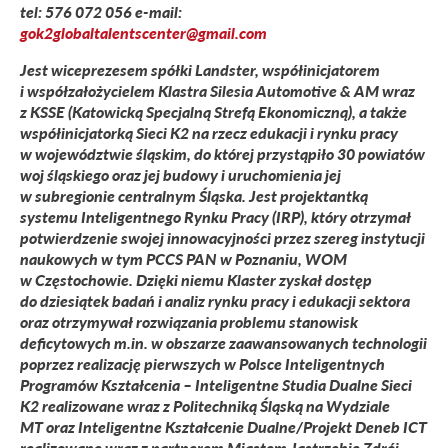
tel:
576 072 056
e-mail:
gok2globaltalentscenter@gmail.com
Jest wiceprezesem spółki Landster, współinicjatorem
i współzałożycielem Klastra Silesia Automotive & AM wraz
z KSSE (Katowicką Specjalną Strefą Ekonomiczną), a także
współinicjatorką Sieci K2 na rzecz edukacji i rynku pracy
w województwie śląskim, do której przystąpiło 30 powiatów
woj śląskiego oraz jej budowy i uruchomienia jej
w subregionie centralnym Śląska. Jest projektantką
systemu Inteligentnego Rynku Pracy (IRP), który otrzymał
potwierdzenie swojej innowacyjności przez szereg instytucji
naukowych w tym PCCS PAN w Poznaniu, WOM
w Częstochowie. Dzięki niemu Klaster zyskał dostęp
do dziesiątek badań i analiz rynku pracy i edukacji sektora
oraz otrzymywał rozwiązania problemu stanowisk
deficytowych m.in. w obszarze zaawansowanych technologii
poprzez realizację pierwszych w Polsce Inteligentnych
Programów Kształcenia – Inteligentne Studia Dualne Sieci
K2 realizowane wraz z Politechniką Śląską na Wydziale
MT oraz Inteligentne Kształcenie Dualne/Projekt Deneb ICT
realizowane wraz z partnerem Miastem Jastrzębie Zdrój