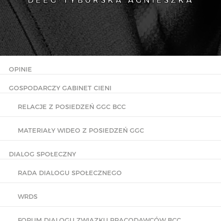
DEEG-TYBURSKA AGNIESZKA
OPINIE
GOSPODARCZY GABINET CIENI
RELACJE Z POSIEDZEŃ GGC BCC
MATERIAŁY WIDEO Z POSIEDZEŃ GGC
DIALOG SPOŁECZNY
RADA DIALOGU SPOŁECZNEGO
WRDS
FORUM DIALOGU ZWIĄZKU PRACODAWCÓW BCC