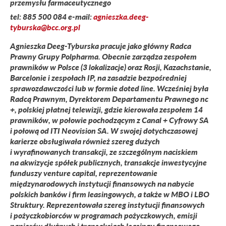
przemysłu farmaceutycznego
tel:
885 500 084
e-mail:
agnieszka.deeg-
tyburska@bcc.org.pl
Agnieszka Deeg-Tyburska pracuje jako główny Radca
Prawny Grupy Polpharma. Obecnie zarządza zespołem
prawników w Polsce (3 lokalizacje) oraz Rosji, Kazachstanie,
Barcelonie i zespołach IP, na zasadzie bezpośredniej
sprawozdawczości lub w formie doted line. Wcześniej była
Radcą Prawnym, Dyrektorem Departamentu Prawnego nc
+, polskiej płatnej telewizji, gdzie kierowała zespołem 14
prawników, w połowie pochodzącym z Canal + Cyfrowy SA
i połową od ITI Neovision SA. W swojej dotychczasowej
karierze obsługiwała również szereg dużych
i wyrafinowanych transakcji, ze szczególnym naciskiem
na akwizycje spółek publicznych, transakcje inwestycyjne
funduszy venture capital, reprezentowanie
międzynarodowych instytucji finansowych na nabycie
polskich banków i firm leasingowych, a także w MBO i LBO
Struktury. Reprezentowała szereg instytucji finansowych
i pożyczkobiorców w programach pożyczkowych, emisji
papierów dłużnych i transakcjach leasingu finansowego.