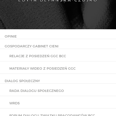
EDYTA DEFAŃSKA-CZUJKO
OPINIE
GOSPODARCZY GABINET CIENI
RELACJE Z POSIEDZEŃ GGC BCC
MATERIAŁY WIDEO Z POSIEDZEŃ GGC
DIALOG SPOŁECZNY
RADA DIALOGU SPOŁECZNEGO
WRDS
FORUM DIALOGU ZWIĄZKU PRACODAWCÓW BCC