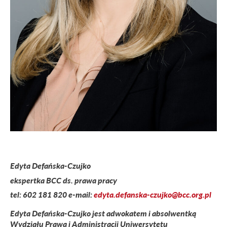
Edyta Defańska-Czujko
ekspertka BCC ds. prawa pracy
tel:
602 181 820
e-mail:
edyta.defanska-czujko@bcc.org.pl
Edyta Defańska-Czujko jest adwokatem i absolwentką
Wydziału Prawa i Administracji Uniwersytetu