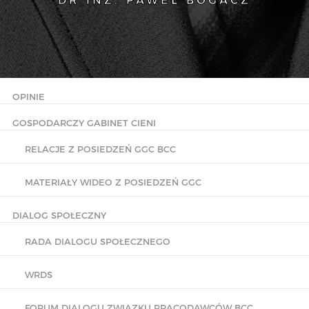
DR INŻ. PAWEŁ BOGACZ
OPINIE
GOSPODARCZY GABINET CIENI
RELACJE Z POSIEDZEŃ GGC BCC
MATERIAŁY WIDEO Z POSIEDZEŃ GGC
DIALOG SPOŁECZNY
RADA DIALOGU SPOŁECZNEGO
WRDS
FORUM DIALOGU ZWIĄZKU PRACODAWCÓW BCC