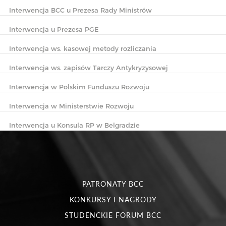
Interwencja BCC u Prezesa Rady Ministrów
Interwencja u Prezesa PGE
Interwencja ws. kasowej metody rozliczania
Interwencja ws. zapisów Tarczy Antykryzysowej
Interwencja w Polskim Funduszu Rozwoju
Interwencja w Ministerstwie Rozwoju
Interwencja u Konsula RP w Belgradzie
PATRONATY BCC
KONKURSY I NAGRODY
STUDENCKIE FORUM BCC