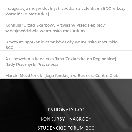
Inauguracja indywidualnych spotkań z członkami BCC w Loży
Warmińsko-Mazurskiej
Konkurs “Urząd Skarbowy Przyjazny Przedsiębiorcy”
w województwie warmińsko-mazurskim
Uroczyste spotkanie członków Loży Warmińsko-Mazurskiej
BCC
Akt powołania kanclerza Jana Zdziarstka do Regionalnej
Rady Przemysłu Przyszłości
Marcin Możdżonek i jego fundacja w Business Centre Club
PATRONATY BCC
KONKURSY I NAGRODY
STUDENCKIE FORUM BCC