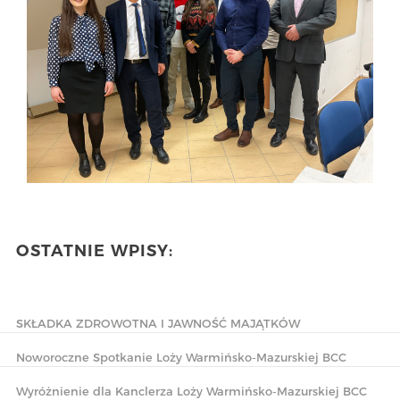
OSTATNIE WPISY:
SKŁADKA ZDROWOTNA I JAWNOŚĆ MAJĄTKÓW
Noworoczne Spotkanie Loży Warmińsko-Mazurskiej BCC
Wyróżnienie dla Kanclerza Loży Warmińsko-Mazurskiej BCC