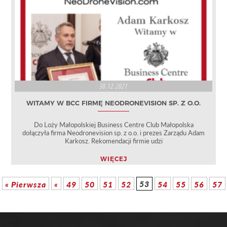
30.12.2021
WITAMY W BCC FIRMĘ NEODRONEVISION SP. Z O.O.
Do Loży Małopolskiej Business Centre Club Małopolska
dołączyła firma Neodronevision sp. z o.o. i prezes Zarządu Adam
Karkosz. Rekomendacji firmie udzi
WIĘCEJ
53
« Pierwsza
«
49
50
51
52
54
55
56
57