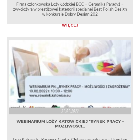
Firma członkowska Loży Łódzkiej BCC – Ceramika Paradyż –
zwyciężyła w prestiżowej kategorii specjalnej Best Polish Design
w konkursie Dobry Design 202
WIĘCEJ
31.01.2022
WEBINARIUM LOŻY KATOWICKIEJ “RYNEK PRACY –
MOŻLIWOŚCI...
Loża Katowicka Business Centre Club we współpracy z Urzędem