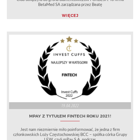
BetaMed SA zarządzana przez Beatę
WIĘCEJ
19.04.2022
MPAY Z TYTUŁEM FINTECH ROKU 2021!
Jest nam niezmiernie miło poinformować, że jedna z firm
członkowskich Loży Częstochowskiej BCC – spółka córka Grupy
LEW, czyli mPay S.A. podczas