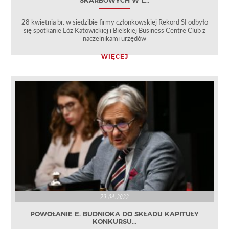
SKARBOWYCH W L...
28 kwietnia br. w siedzibie firmy członkowskiej Rekord SI odbyło
się spotkanie Lóż Katowickiej i Bielskiej Business Centre Club z
naczelnikami urzędów
WIĘCEJ
29.04.2022
POWOŁANIE E. BUDNIOKA DO SKŁADU KAPITUŁY
KONKURSU...