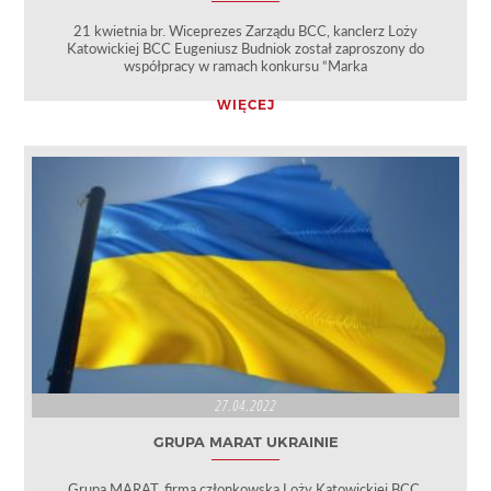
21 kwietnia br. Wiceprezes Zarządu BCC, kanclerz Loży
Katowickiej BCC Eugeniusz Budniok został zaproszony do
współpracy w ramach konkursu “Marka
WIĘCEJ
27.04.2022
GRUPA MARAT UKRAINIE
Grupa MARAT, firma członkowska Loży Katowickiej BCC,