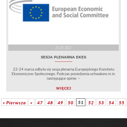
25.03.2022
SESJA PLENARNA EKES
23-24 marca odbyła się sesja plenarna Europejskiego Komitetu
Ekonomiczno-Społecznego. Podczas posiedzenia uchwalono m.in.
następujące opinie: –
WIĘCEJ
51
« Pierwsza
«
47
48
49
50
52
53
54
55