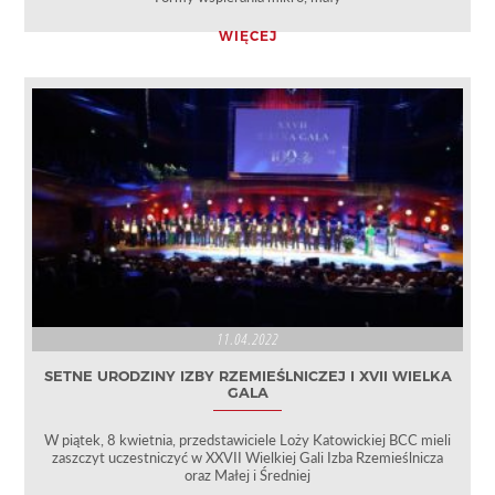
WIĘCEJ
11.04.2022
SETNE URODZINY IZBY RZEMIEŚLNICZEJ I XVII WIELKA
GALA
W piątek, 8 kwietnia, przedstawiciele Loży Katowickiej BCC mieli
zaszczyt uczestniczyć w XXVII Wielkiej Gali Izba Rzemieślnicza
oraz Małej i Średniej