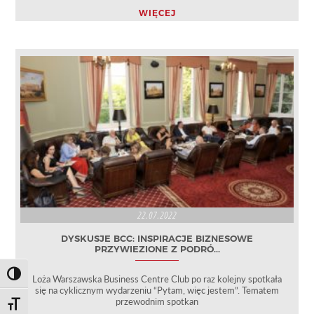
WIĘCEJ
22.07.2022
DYSKUSJE BCC: INSPIRACJE BIZNESOWE
PRZYWIEZIONE Z PODRÓ...
Toggle High Contrast
Loża Warszawska Business Centre Club po raz kolejny spotkała
się na cyklicznym wydarzeniu “Pytam, więc jestem”. Tematem
przewodnim spotkan
Toggle Font size